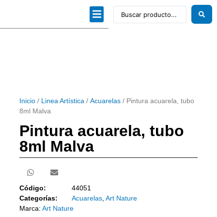
Dibujo técnico
Papeles profesionales
Linea Artística
Kits / Editorial
Inicio
/
Linea Artística
/
Acuarelas
/ Pintura acuarela, tubo
8ml Malva
Pintura acuarela, tubo
8ml Malva
Código:
44051
Categorías:
Acuarelas
,
Art Nature
Marca:
Art Nature