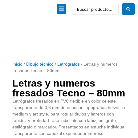
Dibujo técnico
Papeles profesionales
Linea Artística
Kits / Editorial
Inicio
/
Dibujo técnico
/
Letrógrafos
/ Letras y numeros
fresados Tecno – 80mm
Letras y numeros
fresados Tecno – 80mm
Letrógrafos fresados en PVC flexible en color celeste
transparente de 0,6 mm de espesor. Tipografías helvética
medium y art style, para rotular títulos y letreros con
rapidez y prolijidad. Uso indistinto con lápiz, bolígrafo,
estilógrafo o marcador. Presentados en estuche individual
transparente con cabezal expendedor impreso.