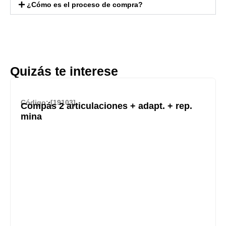
¿Cómo es el proceso de compra?
Quizás te interese
Código: [19103]
Compás 2 articulaciones + adapt. + rep.
mina