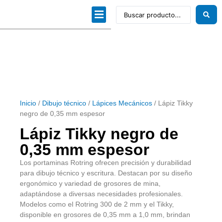
Dibujo técnico
Papeles profesionales
Linea Artística
Kits / Editorial
Inicio
/
Dibujo técnico
/
Lápices Mecánicos
/ Lápiz Tikky
negro de 0,35 mm espesor
Lápiz Tikky negro de
0,35 mm espesor
Los portaminas Rotring ofrecen precisión y durabilidad
para dibujo técnico y escritura. Destacan por su diseño
ergonómico y variedad de grosores de mina,
adaptándose a diversas necesidades profesionales.
Modelos como el Rotring 300 de 2 mm y el Tikky,
disponible en grosores de 0,35 mm a 1,0 mm, brindan