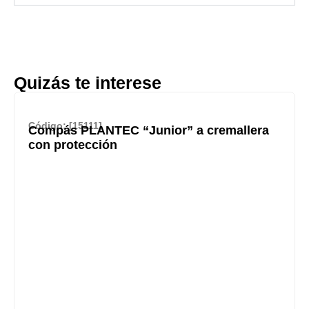
Quizás te interese
Código: [15111]
Compás PLANTEC “Junior” a cremallera
con protección