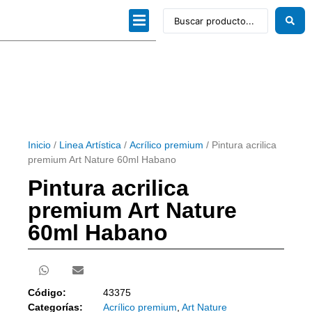
Dibujo técnico
Papeles profesionales
Linea Artística
Kits / Editorial
Inicio
/
Linea Artística
/
Acrílico premium
/ Pintura acrilica
premium Art Nature 60ml Habano
Pintura acrilica
premium Art Nature
60ml Habano
Código:
43375
Categorías:
Acrílico premium
,
Art Nature