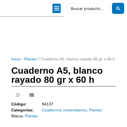
Dibujo técnico
Papeles profesionales
Linea Artística
Kits / Editorial
Inicio
/
Plantec
/ Cuaderno A5, blanco rayado 80 gr x 60 h
Cuaderno A5, blanco
rayado 80 gr x 60 h
Código:
84137
Categorías:
Cuadernos universitarios
,
Plantec
Marca:
Plantec