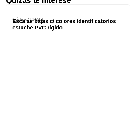
Quizás te interese
Código: [14501]
Escalas bajas c/ colores identificatorios
estuche PVC rígido