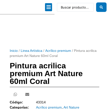
Dibujo técnico
Papeles profesionales
Linea Artística
Kits / Editorial
Inicio
/
Linea Artística
/
Acrílico premium
/ Pintura acrilica
premium Art Nature 60ml Coral
Pintura acrilica
premium Art Nature
60ml Coral
Código:
43314
Categorías:
Acrílico premium
,
Art Nature