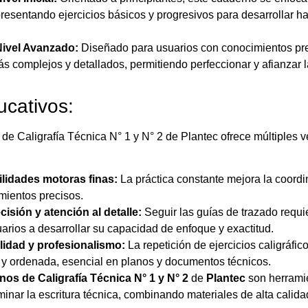
 presentando ejercicios básicos y progresivos para desarrollar h
Nivel Avanzado:
Diseñado para usuarios con conocimientos pre
ás complejos y detallados, permitiendo perfeccionar y afianzar l
ucativos:
de Caligrafía Técnica N° 1 y N° 2 de Plantec ofrece múltiples v
ilidades motoras finas:
La práctica constante mejora la coordi
mientos precisos.
isión y atención al detalle:
Seguir las guías de trazado requi
arios a desarrollar su capacidad de enfoque y exactitud.
ilidad y profesionalismo:
La repetición de ejercicios caligráfic
a y ordenada, esencial en planos y documentos técnicos.
os de Caligrafía Técnica N° 1 y N° 2
de
Plantec
son herrami
nar la escritura técnica, combinando materiales de alta calid