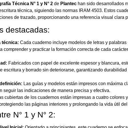
rafía Técnica N° 1 y N° 2
de
Plantec
han sido desarrollados 
a escritura técnica, siguiendo las normas IRAM 4503. Estos cuad
ciones de trazado, proporcionando una referencia visual clara p
as destacadas:
 técnica:
Cada cuaderno incluye modelos de letras y palabras c
a comprender y practicar la formación correcta de cada carácte
dad:
Fabricados con papel de excelente espesor y blancura, es
e escritura y borrado sin deteriorarse, garantizando durabilida
definición:
Las guías y modelos están impresos con máxima cl
 seguir las indicaciones de manera precisa y efectiva.
s cubiertas de los cuadernos están impresas a cuatro colores y
protegiendo las páginas interiores y prolongando la vida útil de
tre N° 1 y N° 2:
vel Inicial:
Orientado a principiantes, este cuaderno se enfoca 