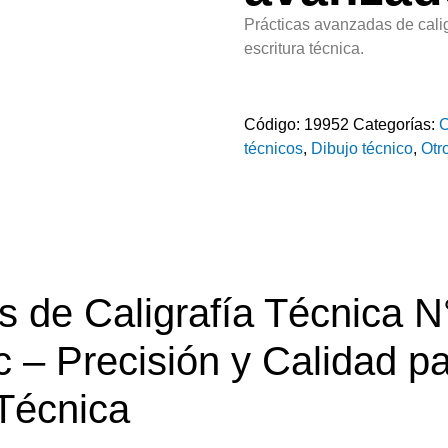
Prácticas avanzadas de caligr
escritura técnica.
Código:
19952
Categorías:
C
técnicos
,
Dibujo técnico
,
Otr
 de Caligrafía Técnica N°
c – Precisión y Calidad pa
 Técnica