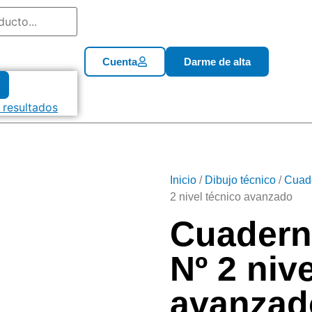
Cuenta
Darme de alta
 resultados
Inicio
/
Dibujo técnico
/
Cuade
2 nivel técnico avanzado
Cuaderno
Nº 2 niv
avanzad