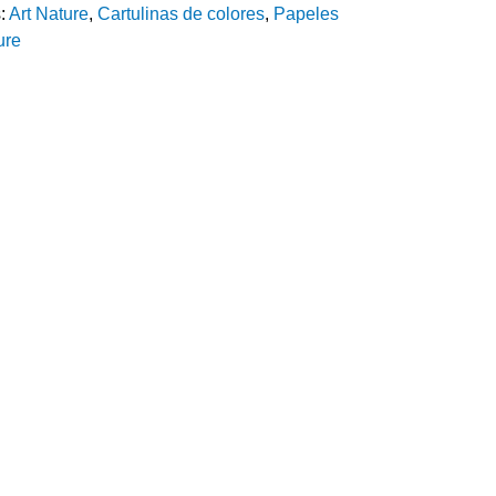
s:
Art Nature
,
Cartulinas de colores
,
Papeles
ure