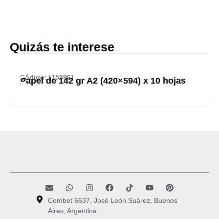
Quizás te interese
Código: [15596]
Papel de 142 gr A2 (420×594) x 10 hojas
Combet 6637, José León Suárez, Buenos
Aires, Argentina