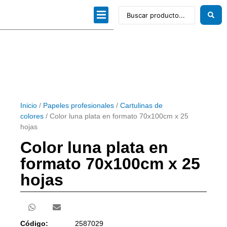
Dibujo técnico
Papeles profesionales
Linea Artística
Kits / Editorial
Inicio
/
Papeles profesionales
/
Cartulinas de
colores
/ Color luna plata en formato 70x100cm x 25
hojas
Color luna plata en
formato 70x100cm x 25
hojas
Código:
2587029