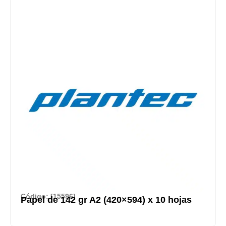
Código: [15596]
Papel de 142 gr A2 (420×594) x 10 hojas