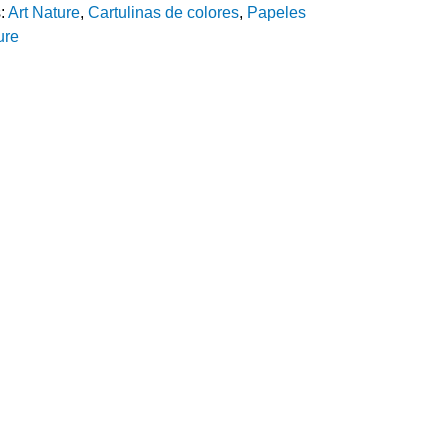
s:
Art Nature
,
Cartulinas de colores
,
Papeles
ure