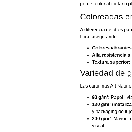
perder color al cortar o p
Coloreadas en
A diferencia de otros pap
fibra, asegurando:
Colores vibrante
Alta resistencia a 
Textura superior:
Variedad de g
Las cartulinas Art Natur
90 g/m²:
Papel livi
120 g/m² (metaliza
y packaging de lujo
200 g/m²:
Mayor cue
visual.