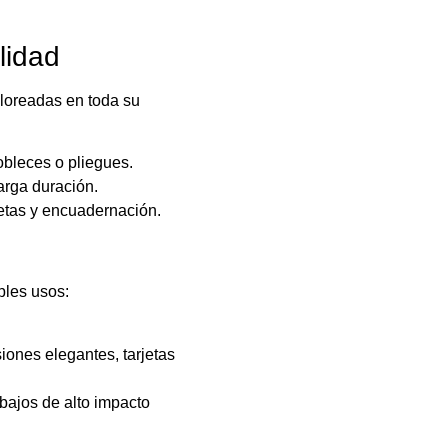
lidad
oloreadas en toda su
obleces o pliegues.
arga duración.
etas y encuadernación.
ples usos:
iones elegantes, tarjetas
bajos de alto impacto