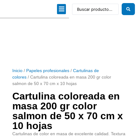
Dibujo técnico
Papeles profesionales
Linea Artística
Kits / Editorial
Inicio
/
Papeles profesionales
/
Cartulinas de
colores
/ Cartulina coloreada en masa 200 gr color
salmon de 50 x 70 cm x 10 hojas
Cartulina coloreada en
masa 200 gr color
salmon de 50 x 70 cm x
10 hojas
Cartulinas de color en masa de excelente calidad. Textura