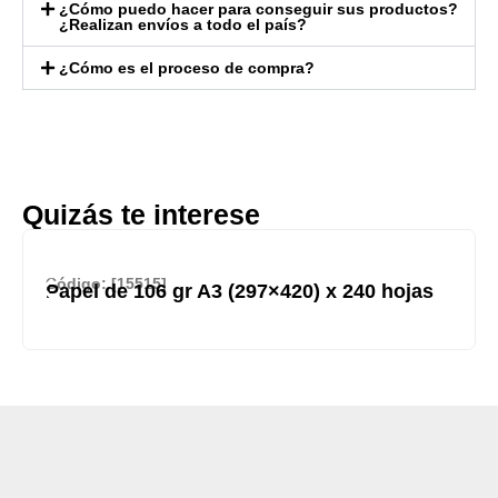
¿Cómo puedo hacer para conseguir sus productos?
¿Realizan envíos a todo el país?
¿Cómo es el proceso de compra?
Quizás te interese
Código: [15515]
Papel de 106 gr A3 (297×420) x 240 hojas