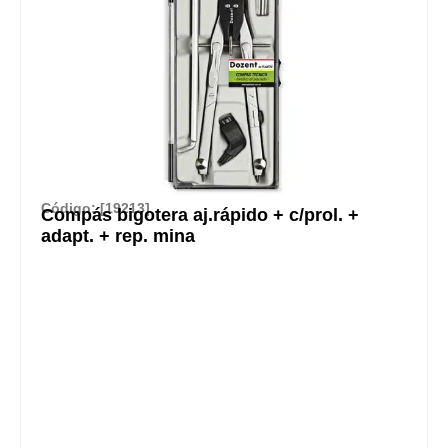
Código: [19213]
Compás bigotera aj.rápido + c/prol. +
adapt. + rep. mina