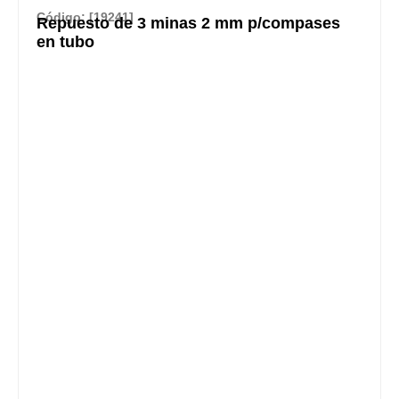
Código: [19241]
Repuesto de 3 minas 2 mm p/compases
en tubo