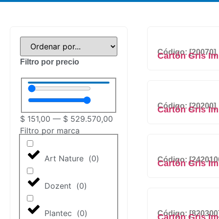
Código: [20070]
Cartón Gris Im
Filtro por precio
Código: [20200]
Cartón Gris Im
$
151,00
—
$
529.570,00
Filtro por marca
Art Nature
(
0
)
Código: [242010
Cartón Gris I
Dozent
(
0
)
Plantec
(
0
)
Código: [820300
Cartón Gris I