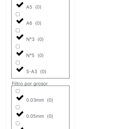
A5
(
0
)
A6
(
0
)
N°3
(
0
)
N°5
(
0
)
S-A3
(
0
)
Filtro por grosor
0.03mm
(
0
)
0.05mm
(
0
)