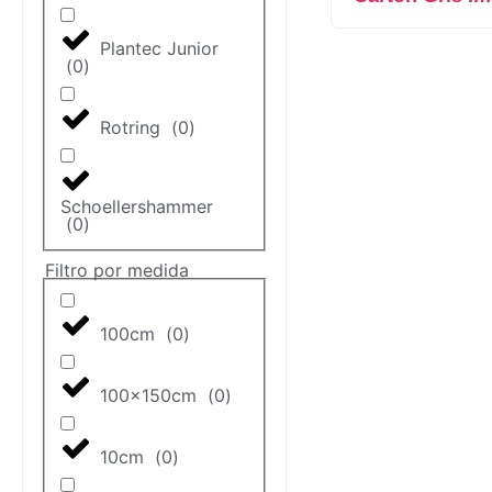
Plantec Junior
(
0
)
Rotring
(
0
)
Schoellershammer
(
0
)
Filtro por medida
100cm
(
0
)
100x150cm
(
0
)
10cm
(
0
)