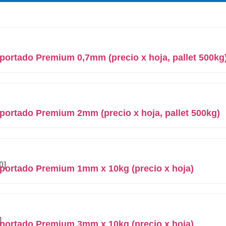
portado Premium 0,7mm (precio x hoja, pallet 500kg
portado Premium 2mm (precio x hoja, pallet 500kg)
0]
mportado Premium 1mm x 10kg (precio x hoja)
]
mportado Premium 3mm x 10kg (precio x hoja)