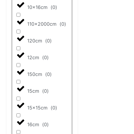
10x16cm
(
0
)
110x2000cm
(
0
)
120cm
(
0
)
12cm
(
0
)
150cm
(
0
)
15cm
(
0
)
15x15cm
(
0
)
16cm
(
0
)