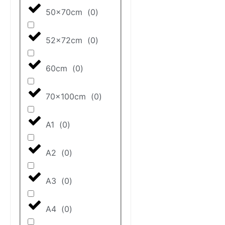
50x70cm
(
0
)
52x72cm
(
0
)
60cm
(
0
)
70x100cm
(
0
)
A1
(
0
)
A2
(
0
)
A3
(
0
)
A4
(
0
)