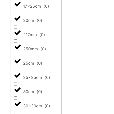
17x25cm
(
0
)
20cm
(
0
)
217mm
(
0
)
250mm
(
0
)
25cm
(
0
)
25x35cm
(
0
)
30cm
(
0
)
30x30cm
(
0
)