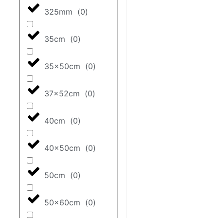
325mm
(
0
)
35cm
(
0
)
35x50cm
(
0
)
37x52cm
(
0
)
40cm
(
0
)
40x50cm
(
0
)
50cm
(
0
)
50x60cm
(
0
)