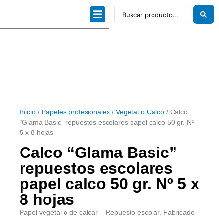
Dibujo técnico
Papeles profesionales
Linea Artística
Kits / Editorial
Inicio
/
Papeles profesionales
/
Vegetal o Calco
/ Calco
“Glama Basic” repuestos escolares papel calco 50 gr. Nº
5 x 8 hojas
Calco “Glama Basic”
repuestos escolares
papel calco 50 gr. Nº 5 x
8 hojas
Papel vegetal o de calcar – Repuesto escolar. Fabricado