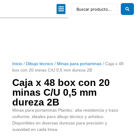
Dibujo técnico
Papeles profesionales
Linea Artística
Kits / Editorial
Inicio
/
Dibujo técnico
/
Minas para portaminas
/ Caja x 48
box con 20 minas C/U 0,5 mm dureza 2B
Caja x 48 box con 20
minas C/U 0,5 mm
dureza 2B
Minas para portaminas Plantec: alta resistencia y trazo
uniforme, ideales para dibujo técnico y artístico.
Disponibles en diversas durezas para precisión y
suavidad en cada línea.