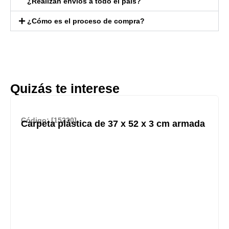
¿Realizan envíos a todo el país?
¿Cómo es el proceso de compra?
Quizás te interese
Código: [15230]
Carpeta plástica de 37 x 52 x 3 cm armada