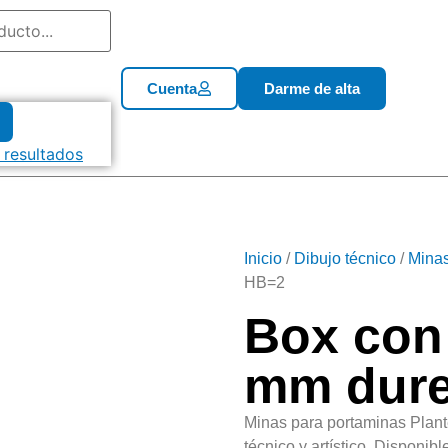
Cuenta
Darme de alta
 resultados
Inicio
/
Dibujo técnico
/
Minas
HB=2
Box con
mm dure
Minas para portaminas Plantec
técnico y artístico. Disponi