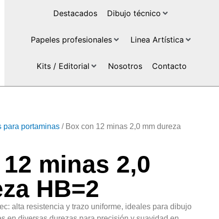
Destacados
Dibujo técnico
Papeles profesionales
Linea Artística
Kits / Editorial
Nosotros
Contacto
 para portaminas
/ Box con 12 minas 2,0 mm dureza
 12 minas 2,0
za HB=2
: alta resistencia y trazo uniforme, ideales para dibujo
bles en diversas durezas para precisión y suavidad en