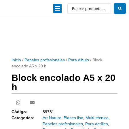
Dibujo técnico
Papeles profesionales
Linea Artística
Kits / Editorial
Inicio
/
Papeles profesionales
/
Para dibujo
/ Block
encolado A5 x 20 h
Block encolado A5 x 20
h
Código:
89781
Categorías:
Art Nature
,
Blanco liso
,
Multi-técnica
,
Papeles profesionales
,
Para acrílico
,