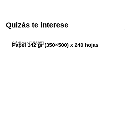
Quizás te interese
Código: [15585]
Papel 142 gr (350×500) x 240 hojas