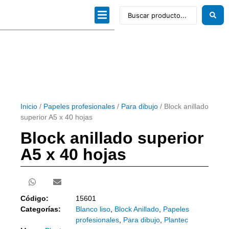
Dibujo técnico
Papeles profesionales
Linea Artística
Kits / Editorial
Inicio
/
Papeles profesionales
/
Para dibujo
/ Block anillado
superior A5 x 40 hojas
Block anillado superior
A5 x 40 hojas
Código:
15601
Categorías:
Blanco liso
,
Block Anillado
,
Papeles
profesionales
,
Para dibujo
,
Plantec