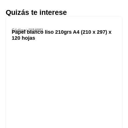
Quizás te interese
Código: [15405]
Papel blanco liso 210grs A4 (210 x 297) x
120 hojas