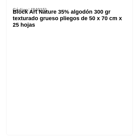
Código: [84015]
Block Art Nature 35% algodón 300 gr
texturado grueso pliegos de 50 x 70 cm x
25 hojas