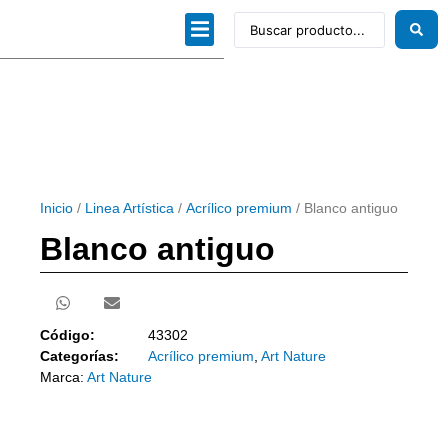
Dibujo técnico
Papeles profesionales
Linea Artística
Kits / Editorial
Inicio
/
Linea Artística
/
Acrílico premium
/ Blanco antiguo
Blanco antiguo
Código:
43302
Categorías:
Acrílico premium
,
Art Nature
Marca:
Art Nature