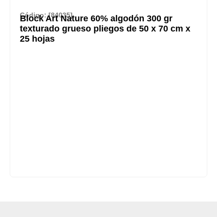
Código: [84035]
Block Art Nature 60% algodón 300 gr
texturado grueso pliegos de 50 x 70 cm x
25 hojas