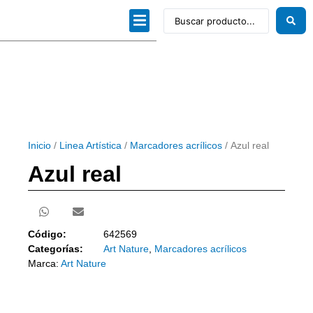
Dibujo técnico
Papeles profesionales
Linea Artística
Kits / Editorial
Inicio
/
Linea Artística
/
Marcadores acrílicos
/ Azul real
Azul real
Código:
642569
Categorías:
Art Nature
,
Marcadores acrílicos
Marca:
Art Nature