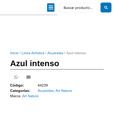
Dibujo técnico
Papeles profesionales
Linea Artística
Kits / Editorial
Inicio
/
Linea Artística
/
Acuarelas
/ Azul intenso
Azul intenso
Código:
44239
Categorías:
Acuarelas
,
Art Nature
Marca:
Art Nature