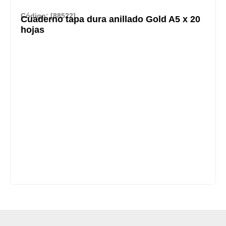
Código: [88522]
Cuaderno tapa dura anillado Gold A5 x 20
hojas