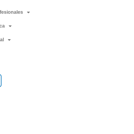
fesionales
ica
al