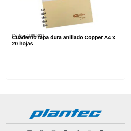
Código: [88503]
Cuaderno tapa dura anillado Copper A4 x
20 hojas