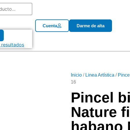
Cuenta
Darme de alta
 resultados
Inicio
/
Linea Artística
/
Pince
16
Pincel b
Nature f
habano 