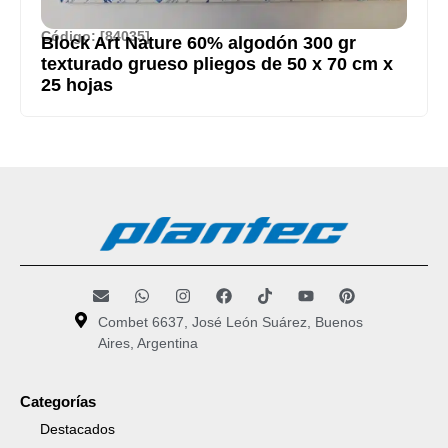
Código: [84035]
Block Art Nature 60% algodón 300 gr
texturado grueso pliegos de 50 x 70 cm x
25 hojas
Combet 6637, José León Suárez, Buenos
Aires, Argentina
Categorías
Destacados