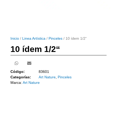
Inicio
/
Linea Artística
/
Pinceles
/ 10 ídem 1/2“
10 ídem 1/2“
Código:
83601
Categorías:
Art Nature
,
Pinceles
Marca:
Art Nature