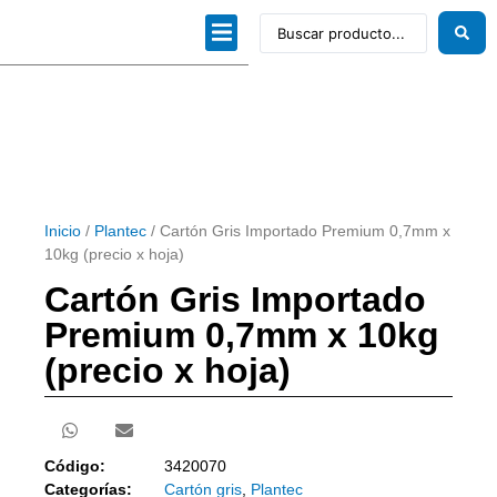
Dibujo técnico
Papeles profesionales
Linea Artística
Kits / Editorial
Inicio
/
Plantec
/ Cartón Gris Importado Premium 0,7mm x
10kg (precio x hoja)
Cartón Gris Importado
Premium 0,7mm x 10kg
(precio x hoja)
Código:
3420070
Categorías:
Cartón gris
,
Plantec