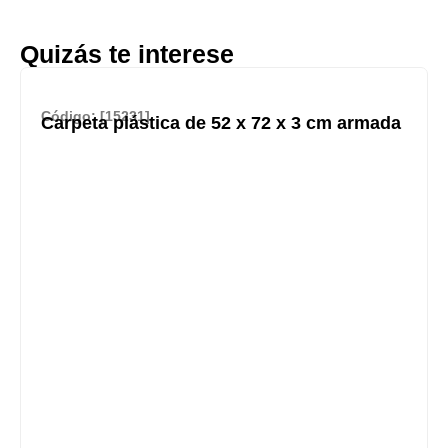
Quizás te interese
Código: [15231]
Carpeta plástica de 52 x 72 x 3 cm armada