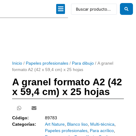
Dibujo técnico
Papeles profesionales
Linea Artística
Kits / Editorial
Inicio
/
Papeles profesionales
/
Para dibujo
/ A granel
formato A2 (42 x 59,4 cm) x 25 hojas
A granel formato A2 (42
x 59,4 cm) x 25 hojas
Código:
89783
Categorías:
Art Nature
,
Blanco liso
,
Multi-técnica
,
Papeles profesionales
,
Para acrílico
,