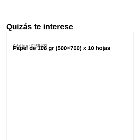
Quizás te interese
Código: [15542]
Papel de 106 gr (500×700) x 10 hojas