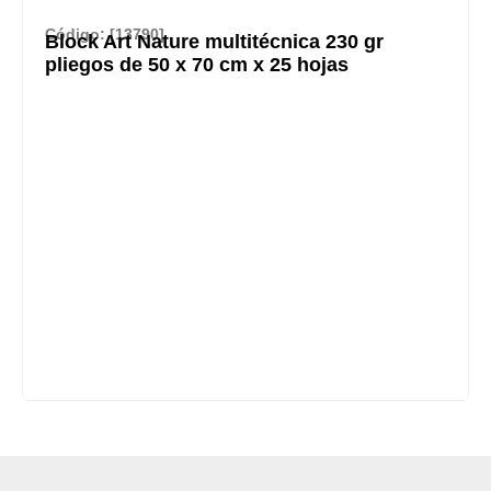
Código: [13790]
Block Art Nature multitécnica 230 gr
pliegos de 50 x 70 cm x 25 hojas