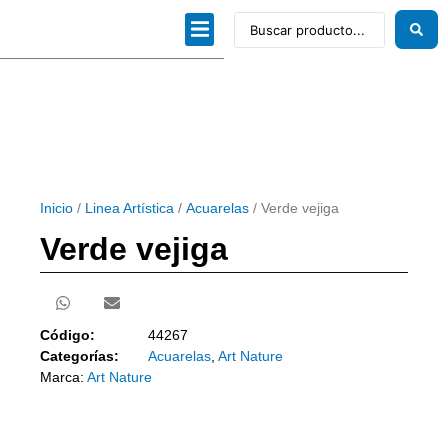
Dibujo técnico
Papeles profesionales
Linea Artística
Kits / Editorial
Inicio
/
Linea Artística
/
Acuarelas
/ Verde vejiga
Verde vejiga
Código:
44267
Categorías:
Acuarelas
,
Art Nature
Marca:
Art Nature