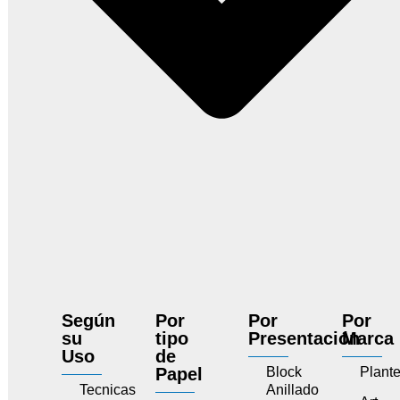
Según
Por
Por
Por
su
tipo
Presentación
Marca
Uso
de
Papel
Block
Plant
Tecnicas
Anillado