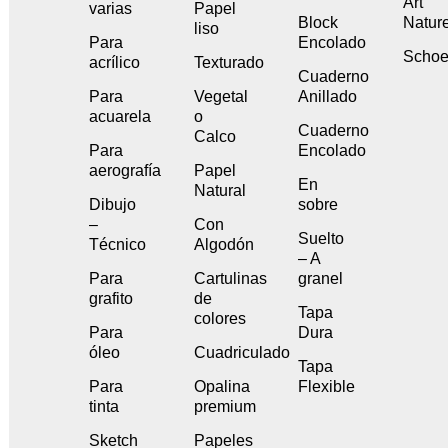
Art
varias
Papel
Block
Natur
liso
Para
Encolado
Schoe
acrílico
Texturado
Cuaderno
Para
Vegetal
Anillado
acuarela
o
Cuaderno
Calco
Para
Encolado
aerografía
Papel
En
Natural
Dibujo
sobre
–
Con
Suelto
Técnico
Algodón
– A
Para
Cartulinas
granel
grafito
de
Tapa
colores
Para
Dura
óleo
Cuadriculado
Tapa
Para
Opalina
Flexible
tinta
premium
Sketch
Papeles