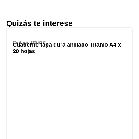
Quizás te interese
Código: [88533]
Cuaderno tapa dura anillado Titanio A4 x
20 hojas