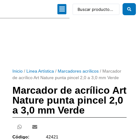
Dibujo técnico
Papeles profesionales
Linea Artística
Kits / Editorial
Inicio
/
Linea Artística
/
Marcadores acrílicos
/ Marcador
de acrílico Art Nature punta pincel 2,0 a 3,0 mm Verde
Marcador de acrílico Art
Nature punta pincel 2,0
a 3,0 mm Verde
Código:
42421