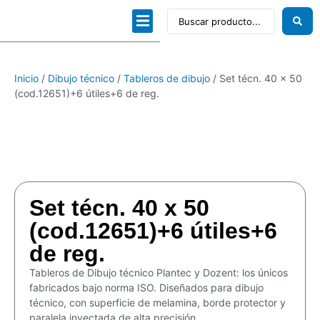
Dibujo técnico
Papeles profesionales
Linea Artística
Kits / Editorial
Inicio
/
Dibujo técnico
/
Tableros de dibujo
/ Set técn. 40 x 50
(cod.12651)+6 útiles+6 de reg.
Set técn. 40 x 50
(cod.12651)+6 útiles+6
de reg.
Tableros de Dibujo técnico Plantec y Dozent: los únicos
fabricados bajo norma ISO. Diseñados para dibujo
técnico, con superficie de melamina, borde protector y
paralela inyectada de alta precisión.