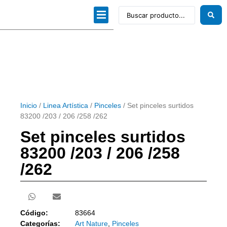
Dibujo técnico
Papeles profesionales
Linea Artística
Kits / Editorial
Inicio
/
Linea Artística
/
Pinceles
/ Set pinceles surtidos
83200 /203 / 206 /258 /262
Set pinceles surtidos
83200 /203 / 206 /258
/262
Código:
83664
Categorías:
Art Nature
,
Pinceles