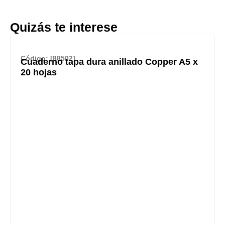
Quizás te interese
Código: [88502]
Cuaderno tapa dura anillado Copper A5 x
20 hojas