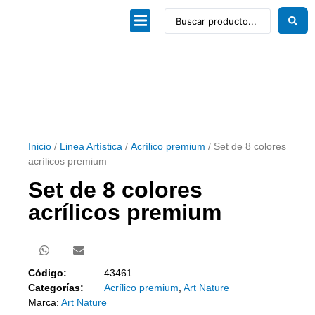
Dibujo técnico
Papeles profesionales
Linea Artística
Kits / Editorial
Inicio
/
Linea Artística
/
Acrílico premium
/ Set de 8 colores
acrílicos premium
Set de 8 colores
acrílicos premium
Código:
43461
Categorías:
Acrílico premium
,
Art Nature
Marca:
Art Nature