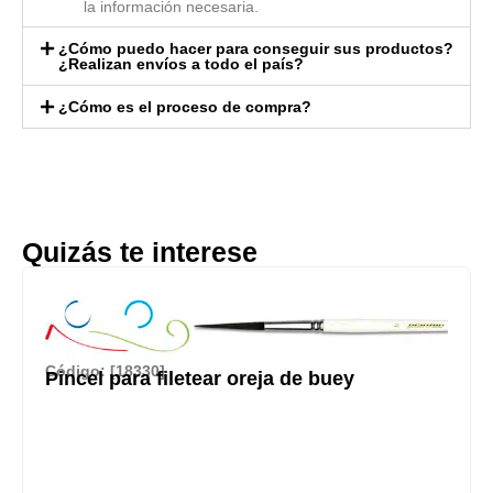
la información necesaria.
¿Cómo puedo hacer para conseguir sus productos?
¿Realizan envíos a todo el país?
¿Cómo es el proceso de compra?
Quizás te interese
Código: [18330]
Pincel para filetear oreja de buey