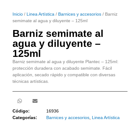
Inicio
/
Linea Artística
/
Barnices y accesorios
/ Barniz
semimate al agua y diluyente – 125ml
Barniz semimate al
agua y diluyente –
125ml
Barniz semimate al agua y diluyente Plantec – 125ml:
protección duradera con acabado semimate. Fácil
aplicación, secado rápido y compatible con diversas
técnicas artísticas.
Código:
16936
Categorías:
Barnices y accesorios
,
Linea Artística