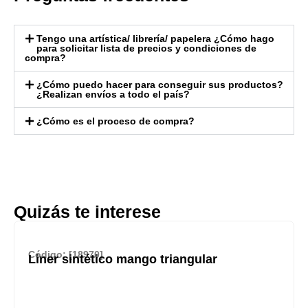
Tengo una artística/ librería/ papelera ¿Cómo hago
para solicitar lista de precios y condiciones de
compra?
¿Cómo puedo hacer para conseguir sus productos?
¿Realizan envíos a todo el país?
¿Cómo es el proceso de compra?
Quizás te interese
Código: [18970]
Liner sintético mango triangular