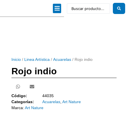
Dibujo técnico
Papeles profesionales
Linea Artística
Kits / Editorial
Inicio
/
Linea Artística
/
Acuarelas
/ Rojo indio
Rojo indio
Código:
44035
Categorías:
Acuarelas
,
Art Nature
Marca:
Art Nature