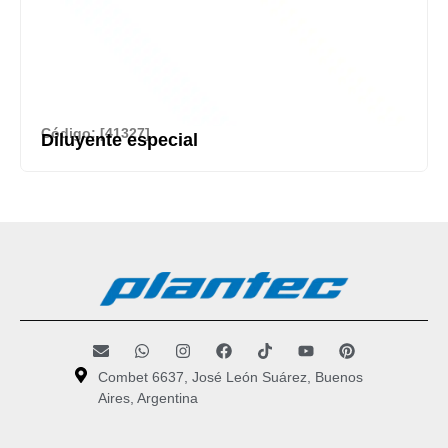
Código: [41327]
Diluyente especial
Combet 6637, José León Suárez, Buenos
Aires, Argentina