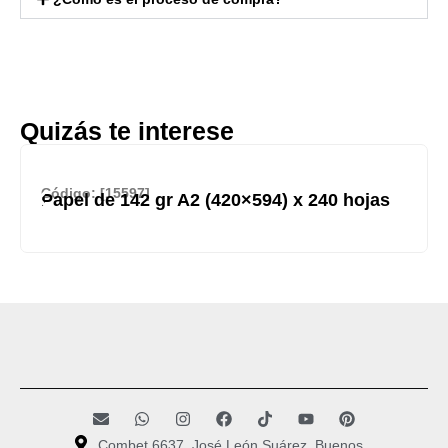
Quizás te interese
Código: [15597]
Papel de 142 gr A2 (420×594) x 240 hojas
Combet 6637, José León Suárez, Buenos