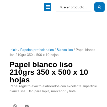
Dibujo técnico
Papeles profesionales
Linea Artística
Kits / Editorial
Inicio
/
Papeles profesionales
/
Blanco liso
/ Papel blanco
liso 210grs 350 x 500 x 10 hojas
Papel blanco liso
210grs 350 x 500 x 10
hojas
Papel registro exacto elaborados con excelente superficie
blanca lisa. Uso para lápiz, marcador y tinta.