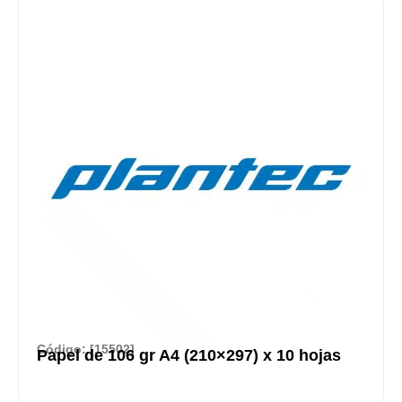
Código: [15502]
Papel de 106 gr A4 (210×297) x 10 hojas