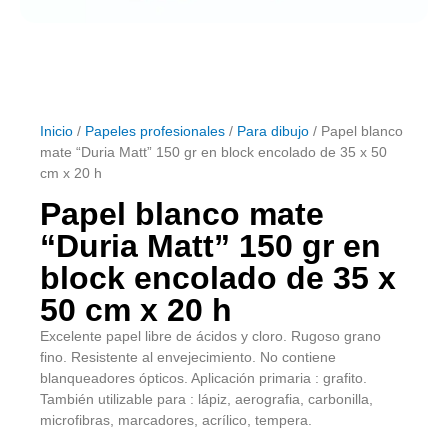
Inicio
/
Papeles profesionales
/
Para dibujo
/ Papel blanco
mate “Duria Matt” 150 gr en block encolado de 35 x 50
cm x 20 h
Papel blanco mate
“Duria Matt” 150 gr en
block encolado de 35 x
50 cm x 20 h
Excelente papel libre de ácidos y cloro. Rugoso grano
fino. Resistente al envejecimiento. No contiene
blanqueadores ópticos. Aplicación primaria : grafito.
También utilizable para : lápiz, aerografia, carbonilla,
microfibras, marcadores, acrílico, tempera.