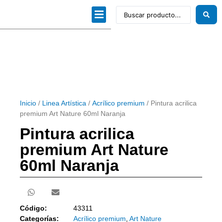
Dibujo técnico
Papeles profesionales
Linea Artística
Kits / Editorial
Inicio
/
Linea Artística
/
Acrílico premium
/ Pintura acrilica
premium Art Nature 60ml Naranja
Pintura acrilica
premium Art Nature
60ml Naranja
Código:
43311
Categorías:
Acrílico premium
,
Art Nature