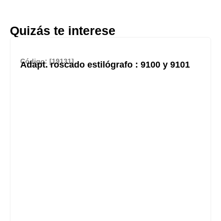
Quizás te interese
Código: [19131]
Adapt. roscado estilógrafo : 9100 y 9101