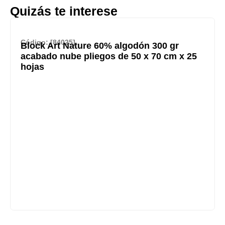
Quizás te interese
Código: [84025]
Block Art Nature 60% algodón 300 gr
acabado nube pliegos de 50 x 70 cm x 25
hojas