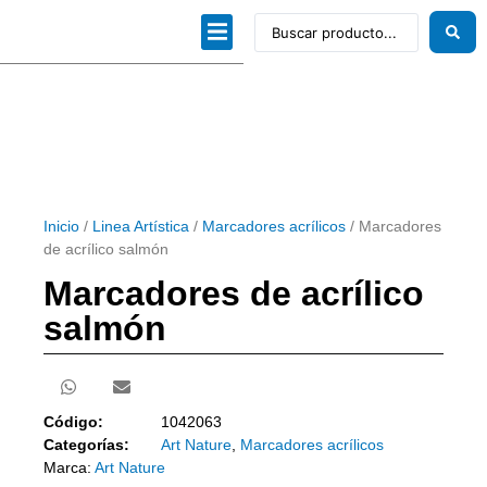
Dibujo técnico
Papeles profesionales
Linea Artística
Kits / Editorial
Inicio
/
Linea Artística
/
Marcadores acrílicos
/ Marcadores
de acrílico salmón
Marcadores de acrílico
salmón
Código:
1042063
Categorías:
Art Nature
,
Marcadores acrílicos
Marca:
Art Nature