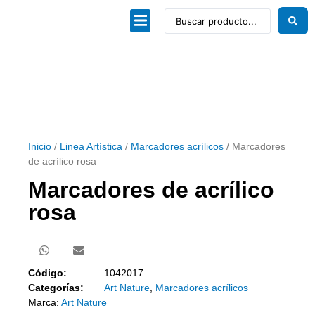
Dibujo técnico
Papeles profesionales
Linea Artística
Kits / Editorial
Inicio
/
Linea Artística
/
Marcadores acrílicos
/ Marcadores
de acrílico rosa
Marcadores de acrílico
rosa
Código:
1042017
Categorías:
Art Nature
,
Marcadores acrílicos
Marca:
Art Nature