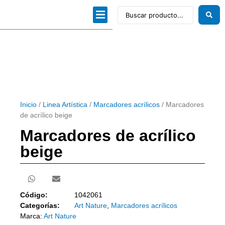
Dibujo técnico
Papeles profesionales
Linea Artística
Kits / Editorial
Inicio
/
Linea Artística
/
Marcadores acrílicos
/ Marcadores
de acrílico beige
Marcadores de acrílico
beige
Código:
1042061
Categorías:
Art Nature
,
Marcadores acrílicos
Marca:
Art Nature