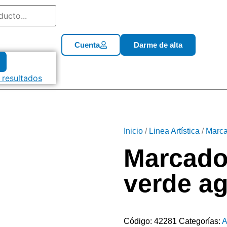
Cuenta
Darme de alta
 resultados
Inicio
/
Linea Artística
/
Marca
Marcador
verde a
Código:
42281
Categorías:
A