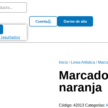
Cuenta
Darme de alta
 resultados
Inicio
/
Linea Artística
/
Marca
Marcador
naranja
Código:
42013
Categorías:
A